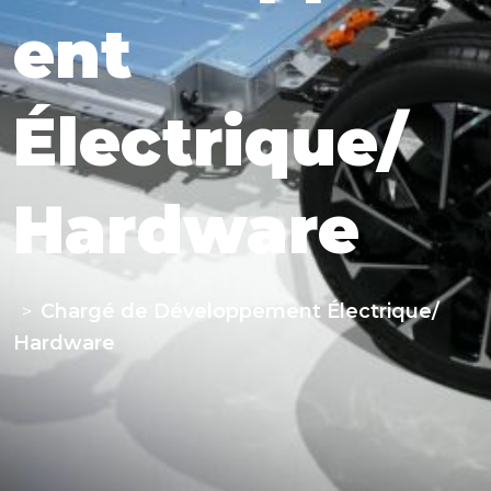
ent
Électrique/
Hardware
Chargé de Développement Électrique/
>
Hardware