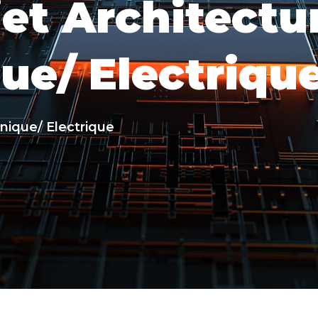
jet Architectu
ue/ Electriqu
onique/ Electrique